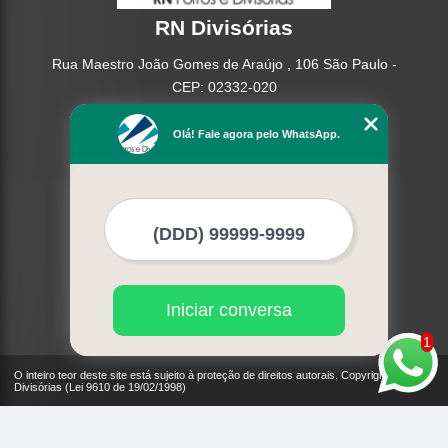
RN Divisórias
Rua Maestro João Gomes de Araújo , 106 São Paulo -
CEP: 02332-020
(11) 95362-8265
Olá! Fale agora pelo WhatsApp.
(11) 2937-2740
Home
Empresa
Missão
Serviços
Contato
Mapa do site
Iniciar conversa
Mais Serviços
1
O inteiro teor deste site está sujeito à proteção de direitos autorais. Copyright© RN
Divisórias (Lei 9610 de 19/02/1998)