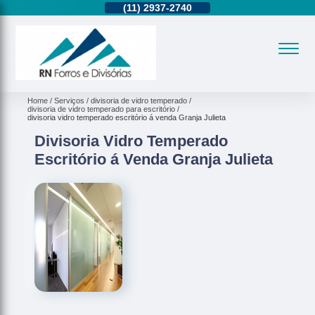
11)
95362-8265
(11)
2937-2740
(11)
95362-8265
Home
Serviços
divisoria de vidro temperado
divisoria de vidro temperado para escritório
divisoria vidro temperado escritório á venda Granja Julieta
Divisoria Vidro Temperado
Escritório á Venda Granja Julieta