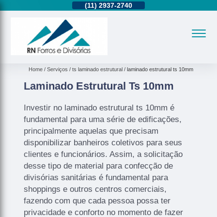
11)
95362-8265
(11)
2937-2740
(11)
95362-8265
Home
Serviços
ts laminado estrutural
laminado estrutural ts 10mm
Laminado Estrutural Ts 10mm
Investir no laminado estrutural ts 10mm é
fundamental para uma série de edificações,
principalmente aquelas que precisam
disponibilizar banheiros coletivos para seus
clientes e funcionários. Assim, a solicitação
desse tipo de material para confecção de
divisórias sanitárias é fundamental para
shoppings e outros centros comerciais,
fazendo com que cada pessoa possa ter
privacidade e conforto no momento de fazer