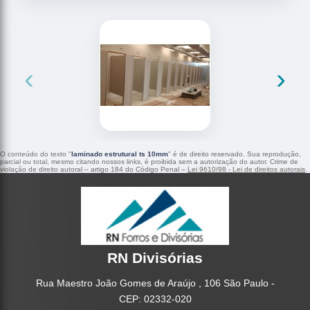
‹
›
O conteúdo do texto "
laminado estrutural ts 10mm
" é de direito reservado. Sua reprodução,
parcial ou total, mesmo citando nossos links, é proibida sem a autorização do autor. Crime de
violação de direito autoral – artigo 184 do Código Penal –
Lei 9610/98 - Lei de direitos autorais
.
RN Divisórias
Rua Maestro João Gomes de Araújo , 106 São Paulo -
CEP: 02332-020