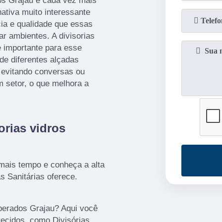
dos Grajau é cada vez mais
ativa muito interessante
cia e qualidade que essas
r ambientes. A divisorias
 importante para esse
de diferentes alçadas
, evitando conversas ou
m setor, o que melhora a
orias vidros
 mais tempo e conheça a alta
s Sanitárias oferece.
mperados Grajau? Aqui você
recidos, como Divisórias