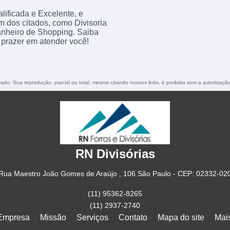
ificada e Excelente, e
 dos citados, como Divisoria
anheiro de Shopping. Saiba
prazer em atender você!
rvado. Sua reprodução, parcial ou total, mesmo citando nossos links, é proibida sem a autorização
RN Divisórias
Rua Maestro João Gomes de Araújo , 106 São Paulo - CEP: 02332-02
(11) 95362-8265
(11) 2937-2740
Empresa
Missão
Serviços
Contato
Mapa do site
Mai