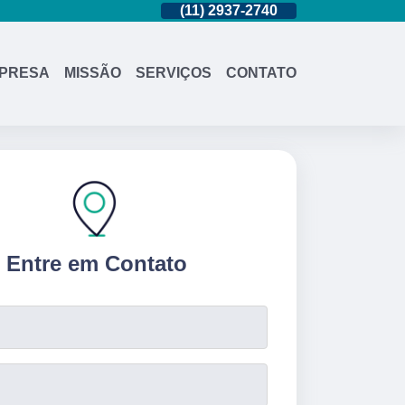
(11)
95362-8265
(11)
2937-2740
(11)
95362-8
PRESA
MISSÃO
SERVIÇOS
CONTATO
Entre em Contato