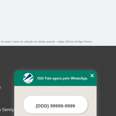
 do autor. Crime de violação de direito autoral – artigo 184 do Código Penal –
Olá! Fale agora pelo WhatsApp.
0
s Serviços