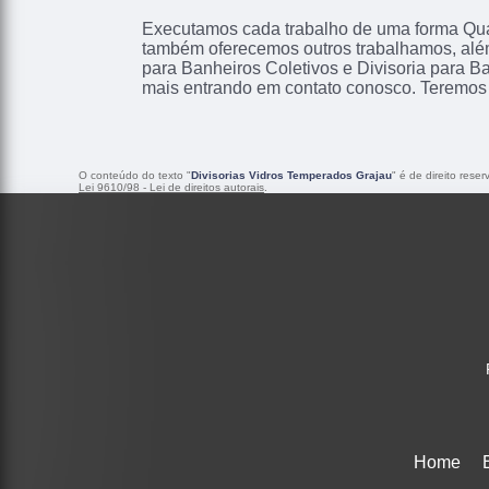
Executamos cada trabalho de uma forma Qual
também oferecemos outros trabalhamos, além
para Banheiros Coletivos e Divisoria para B
mais entrando em contato conosco. Teremos 
O conteúdo do texto "
Divisorias Vidros Temperados Grajau
" é de direito rese
Lei 9610/98 - Lei de direitos autorais
.
Home