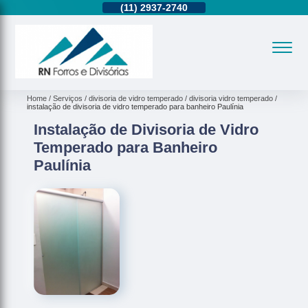
11)
95362-8265
(11)
2937-2740
(11)
95362-8265
Home
Serviços
divisoria de vidro temperado
divisoria vidro temperado
instalação de divisoria de vidro temperado para banheiro Paulínia
Instalação de Divisoria de Vidro
Temperado para Banheiro
Paulínia