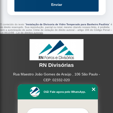
Enviar
O conteúdo do texto "
Instalação de Divisoria de Vidro Temperado para Banheiro Paulínia
" é
de direito reservado. Sua reprodução, parcial ou total, mesmo citando nossos links, é proibida
sem a autorização do autor. Crime de violação de direito autoral – artigo 184 do Código Penal –
Lei 9610/98 - Lei de direitos autorais
.
RN Divisórias
Rua Maestro João Gomes de Araújo , 106 São Paulo -
CEP: 02332-020
(11) 95362-8265
Olá! Fale agora pelo WhatsApp.
(11) 2937-2740
Home
Empresa