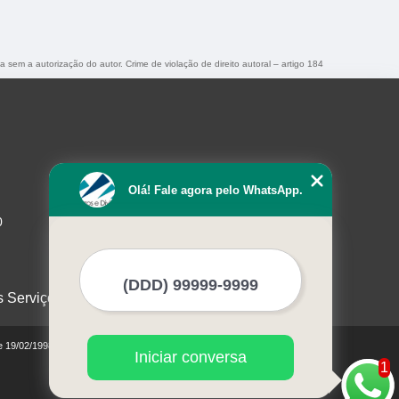
da sem a autorização do autor. Crime de violação de direito autoral – artigo 184
Olá! Fale agora pelo WhatsApp.
0
s Serviços
de 19/02/1998)
Iniciar conversa
1