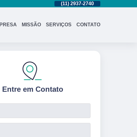
(11)
95362-8265
(11)
2937-2740
(11)
95362-8
PRESA
MISSÃO
SERVIÇOS
CONTATO
Entre em Contato