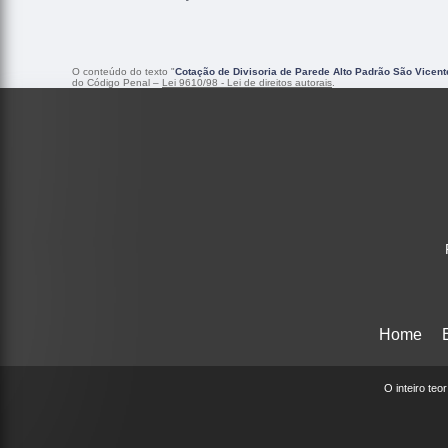
O conteúdo do texto "
Cotação de Divisoria de Parede Alto Padrão São Vicent
do Código Penal –
Lei 9610/98 - Lei de direitos autorais
.
Home
O inteiro teo