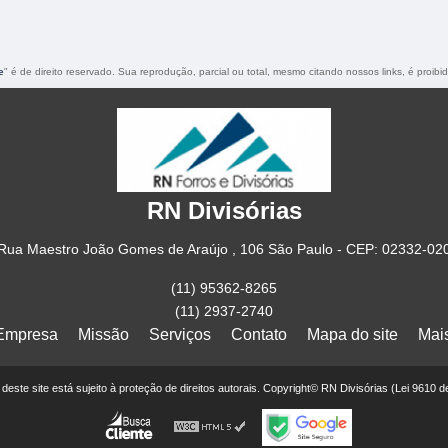
e
" é de direito reservado. Sua reprodução, parcial ou total, mesmo citando nossos links, é proibi
RN Divisórias
Rua Maestro João Gomes de Araújo , 106 São Paulo - CEP: 02332-02
(11) 95362-8265
(11) 2937-2740
Empresa
Missão
Serviços
Contato
Mapa do site
Mai
r deste site está sujeito à proteção de direitos autorais. Copyright© RN Divisórias (Lei 9610 