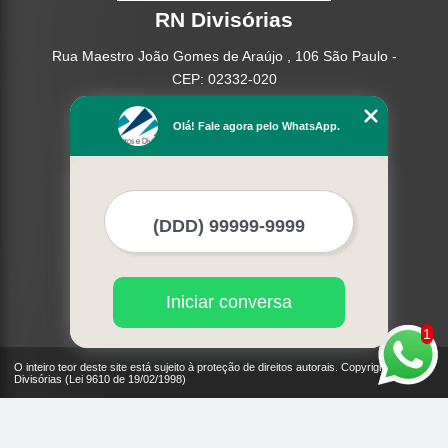
RN Divisórias
Rua Maestro João Gomes de Araújo , 106 São Paulo -
CEP: 02332-020
(11) 95362-8265
Olá! Fale agora pelo WhatsApp.
(11) 2937-2740
Home
Empresa
Missão
Serviços
Contato
Mapa do site
Iniciar conversa
Mais Serviços
1
O inteiro teor deste site está sujeito à proteção de direitos autorais. Copyright© RN
Divisórias (Lei 9610 de 19/02/1998)