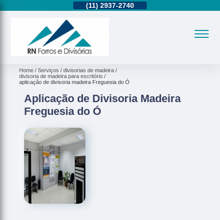
11)
95362-8265
(11)
2937-2740
(11)
95362-8265
Home
Serviços
divisorias de madeira
divisoria de madeira para escritório
aplicação de divisoria madeira Freguesia do Ó
Aplicação de Divisoria Madeira
Freguesia do Ó