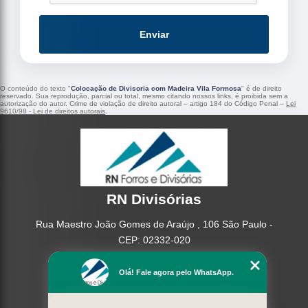
Enviar
O conteúdo do texto "
Colocação de Divisoria com Madeira Vila Formosa
" é de direito
reservado. Sua reprodução, parcial ou total, mesmo citando nossos links, é proibida sem a
autorização do autor. Crime de violação de direito autoral – artigo 184 do Código Penal –
Lei
9610/98 - Lei de direitos autorais
.
RN Divisórias
Rua Maestro João Gomes de Araújo , 106 São Paulo -
CEP: 02332-020
(11) 95362-8265
Olá! Fale agora pelo WhatsApp.
(11) 2937-2740
Home