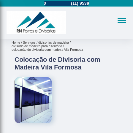
11)
2937-2740
(11)
95362-8265
(11)
2937-2740
Home
Serviços
divisorias de madeira
divisoria de madeira para escritório
colocação de divisoria com madeira Vila Formosa
Colocação de Divisoria com
Madeira Vila Formosa