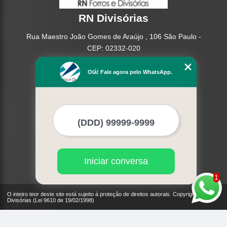
RN Divisórias
Rua Maestro João Gomes de Araújo , 106 São Paulo -
CEP: 02332-020
(11) 95362-8265
Olá! Fale agora pelo WhatsApp.
(11) 2937-2740
Home
Empresa
Missão
Serviços
Contato
Mapa do site
Iniciar conversa
Mais Serviços
1
O inteiro teor deste site está sujeito à proteção de direitos autorais. Copyright© RN
Divisórias (Lei 9610 de 19/02/1998)