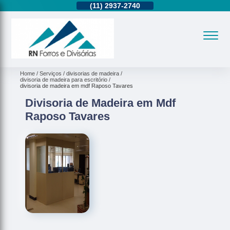
11)
95362-8265
(11)
2937-2740
(11)
95362-8265
Home
Serviços
divisorias de madeira
divisoria de madeira para escritório
divisoria de madeira em mdf Raposo Tavares
Divisoria de Madeira em Mdf
Raposo Tavares