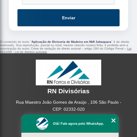
Enviar
O conteúdo do texto "
Aplicação de Divisoria de Madeira em Mdf Jabaquara
" é de direito
reservado. Sua reprodução, parcial ou total, mesmo citando nossos links, é proibida sem a
autorização do autor. Crime de violação de direito autoral – artigo 184 do Código Penal –
Lei
9610/98 - Lei de direitos autorais
.
RN Divisórias
Rua Maestro João Gomes de Araújo , 106 São Paulo -
CEP: 02332-020
(11) 95362-8265
Olá! Fale agora pelo WhatsApp.
(11) 2937-2740