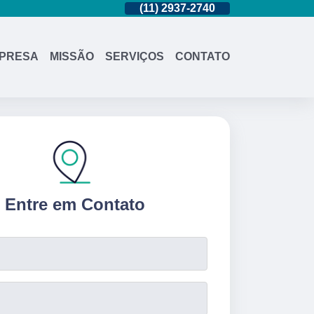
(11)
95362-8265
(11)
2937-2740
(11)
95362-826
PRESA
MISSÃO
SERVIÇOS
CONTATO
Entre em Contato