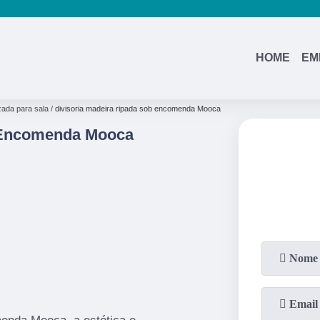
(11)
95362-8265
(11)
2937-2740
HOME
EM
zada para sala
divisoria madeira ripada sob encomenda Mooca
b Encomenda Mooca