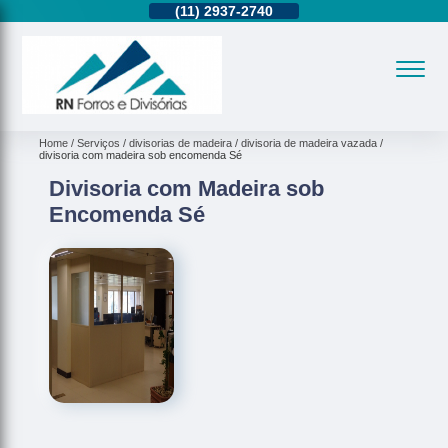
11)
95362-8265
(11)
2937-2740
(11)
95362-8265
Home
Serviços
divisorias de madeira
divisoria de madeira vazada
divisoria com madeira sob encomenda Sé
Divisoria com Madeira sob
Encomenda Sé