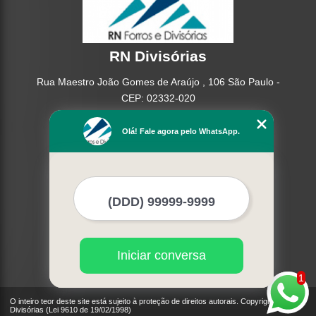
RN Divisórias
Rua Maestro João Gomes de Araújo , 106 São Paulo -
CEP: 02332-020
(11) 95362-8265
Olá! Fale agora pelo WhatsApp.
(11) 2937-2740
Home
Empresa
Missão
Serviços
Contato
Mapa do site
Iniciar conversa
Mais Serviços
1
O inteiro teor deste site está sujeito à proteção de direitos autorais. Copyright© RN
Divisórias (Lei 9610 de 19/02/1998)