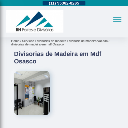
11)
2937-2740
(11)
95362-8265
(11)
2937-2740
Home
Serviços
divisorias de madeira
divisoria de madeira vazada
divisorias de madeira em mdf Osasco
Divisorias de Madeira em Mdf
Osasco