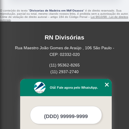
O conteúdo do texto "
Divisorias de Madeira em Mdf Osasco
" é de direito reservado. Sua
reprodução, parcial ou total, mesmo citando nossos links, é proibida sem a autorização do autor.
Crime de violação de direito autoral – artigo 184 do Código Penal –
Lei 9610/98 - Lei de direitos
autorais
.
RN Divisórias
Rua Maestro João Gomes de Araújo , 106 São Paulo -
CEP: 02332-020
(11) 95362-8265
(11) 2937-2740
Home
Olá! Fale agora pelo WhatsApp.
Empresa
Missão
Serviços
Contato
Mapa do site
Mais Serviços