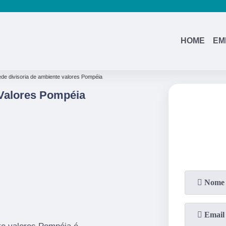
(11)
95362-8265
(11)
2937-2740
HOME
EM
ede divisoria de ambiente valores Pompéia
 Valores Pompéia