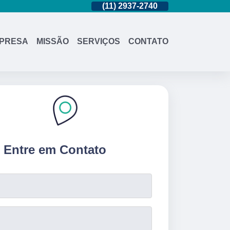
(11)
95362-8265
(11)
2937-2740
(11)
95362-826
PRESA
MISSÃO
SERVIÇOS
CONTATO
Entre em Contato