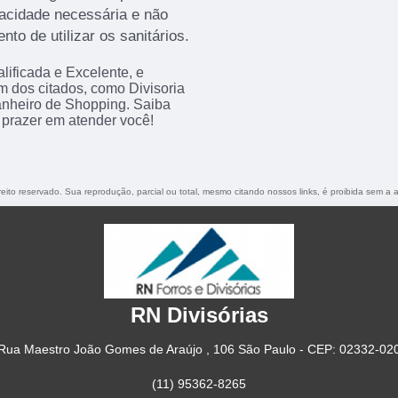
vacidade necessária e não
o de utilizar os sanitários.
ificada e Excelente, e
 dos citados, como Divisoria
anheiro de Shopping. Saiba
prazer em atender você!
ireito reservado. Sua reprodução, parcial ou total, mesmo citando nossos links, é proibida sem a a
RN Divisórias
Rua Maestro João Gomes de Araújo , 106 São Paulo - CEP: 02332-02
(11) 95362-8265