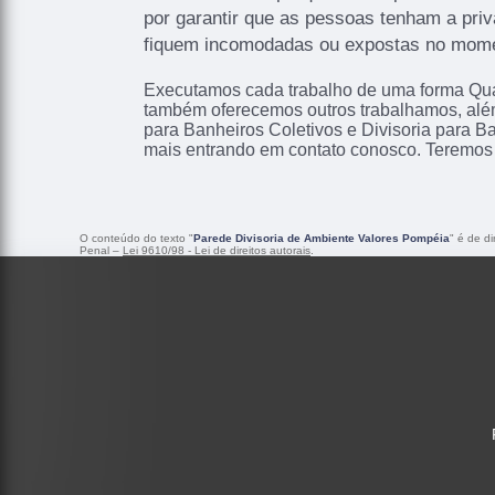
por garantir que as pessoas tenham a pri
fiquem incomodadas ou expostas no moment
Executamos cada trabalho de uma forma Qual
também oferecemos outros trabalhamos, além
para Banheiros Coletivos e Divisoria para B
mais entrando em contato conosco. Teremos 
O conteúdo do texto "
Parede Divisoria de Ambiente Valores Pompéia
" é de d
Penal –
Lei 9610/98 - Lei de direitos autorais
.