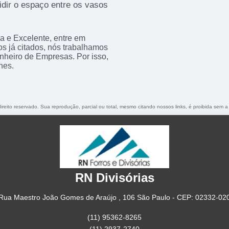
idir o espaço entre os vasos
a e Excelente, entre em
os já citados, nós trabalhamos
nheiro de Empresas. Por isso,
hes.
direito reservado. Sua reprodução, parcial ou total, mesmo citando nossos links, é proibida sem a
RN Divisórias
Rua Maestro João Gomes de Araújo , 106 São Paulo - CEP: 02332-02
(11) 95362-8265