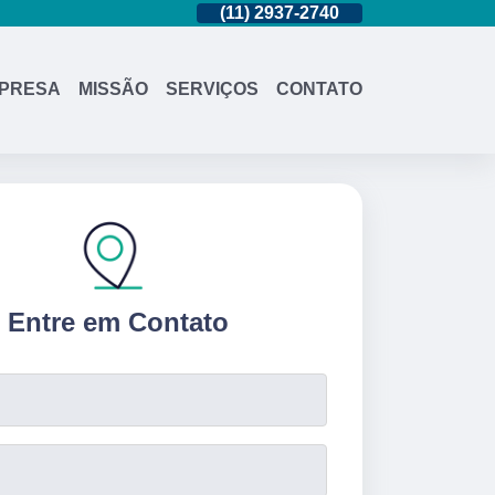
(11)
95362-8265
(11)
2937-2740
(11)
95362-8
PRESA
MISSÃO
SERVIÇOS
CONTATO
Entre em Contato