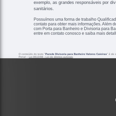
exemplo, as grandes responsáveis por div
sanitários.
Possuímos uma forma de trabalho Qualificad
contato para obter mais informações. Além d
com Porta para Banheiro e Divisoria para Ba
entre em contato conosco e saiba mais detal
O conteúdo do texto "
Parede Divisoria para Banheiro Valores Caieiras
" é de 
Penal –
Lei 9610/98 - Lei de direitos autorais
.