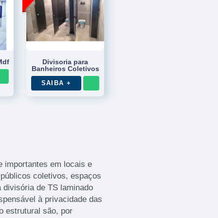
Mdf
Divisoria para
Banheiros Coletivos
SAIBA +
 importantes em locais e
públicos coletivos, espaços
 divisória de TS laminado
ispensável à privacidade das
 estrutural são, por