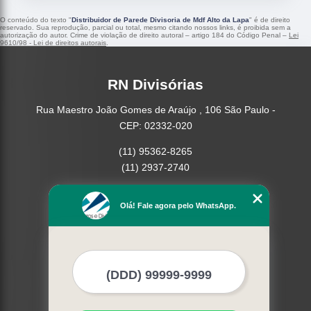
O conteúdo do texto "
Distribuidor de Parede Divisoria de Mdf Alto da Lapa
" é de direito
reservado. Sua reprodução, parcial ou total, mesmo citando nossos links, é proibida sem a
autorização do autor. Crime de violação de direito autoral – artigo 184 do Código Penal –
Lei
9610/98 - Lei de direitos autorais
.
RN Divisórias
Rua Maestro João Gomes de Araújo , 106 São Paulo -
CEP: 02332-020
(11) 95362-8265
(11) 2937-2740
Home
Olá! Fale agora pelo WhatsApp.
Empresa
Missão
Serviços
Contato
Mapa do site
Mais Serviços