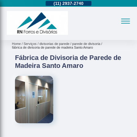
11)
95362-8265
(11)
2937-2740
(11)
95362-8265
Home
Serviços
divisorias de parede
parede de divisoria
fábrica de divisoria de parede de madeira Santo Amaro
Fábrica de Divisoria de Parede de
Madeira Santo Amaro