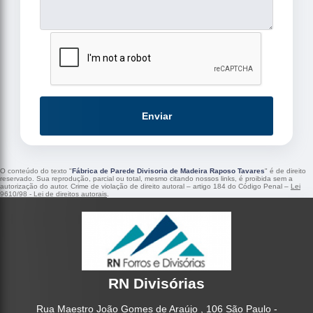
Enviar
O conteúdo do texto "
Fábrica de Parede Divisoria de Madeira Raposo Tavares
" é de direito
reservado. Sua reprodução, parcial ou total, mesmo citando nossos links, é proibida sem a
autorização do autor. Crime de violação de direito autoral – artigo 184 do Código Penal –
Lei
9610/98 - Lei de direitos autorais
.
RN Divisórias
Rua Maestro João Gomes de Araújo , 106 São Paulo -