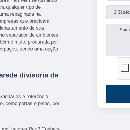
lores Pari vem se tornando
a qualquer tipo de
 uma repaginada na
empresas que precisam
 departamento de sua
mo separador de ambientes,
mbém é muito procurada por
s espaços, sendo uma opção
arede divisoria de
anitárias é referência
ro, como portas e pisos, por
e mdf valores Pari? Conheça