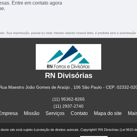
esas. Entre em contato agora
pe.
vado. Sua reprodução, parcial ou total, mesmo citando nossos links, é proibida sem a autorização
RN Divisórias
Rua Maestro João Gomes de Araújo , 106 São Paulo - CEP: 02332-02
(11) 95362-8265
(11) 2937-2740
Empresa
Missão
Serviços
Contato
Mapa do site
Mai
r deste site está sujeito à proteção de direitos autorais. Copyright© RN Divisórias (Lei 9610 