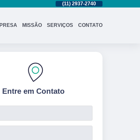
(11)
95362-8265
(11)
2937-2740
(11)
95362-8
PRESA
MISSÃO
SERVIÇOS
CONTATO
Entre em Contato