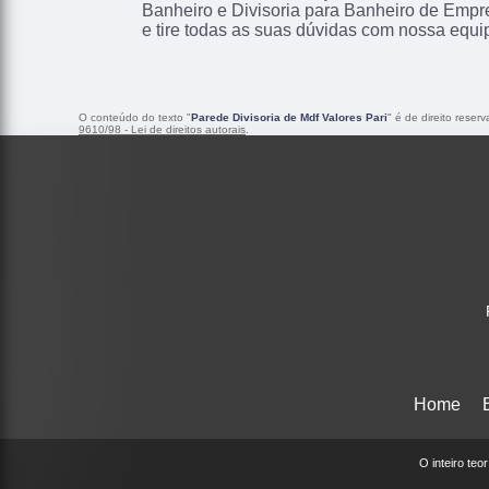
Banheiro e Divisoria para Banheiro de Empr
e tire todas as suas dúvidas com nossa equi
O conteúdo do texto "
Parede Divisoria de Mdf Valores Pari
" é de direito reser
9610/98 - Lei de direitos autorais
.
Home
O inteiro teo