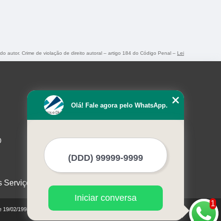
 do autor. Crime de violação de direito autoral – artigo 184 do Código Penal –
Lei
Olá! Fale agora pelo WhatsApp.
0
s Serviços
Iniciar conversa
1
de 19/02/1998)