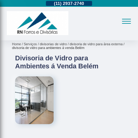
11)
95362-8265
(11)
2937-2740
(11)
95362-8265
Home
Serviços
divisorias de vidro
divisoria de vidro para área externa
divisoria de vidro para ambientes á venda Belém
Divisoria de Vidro para
Ambientes á Venda Belém