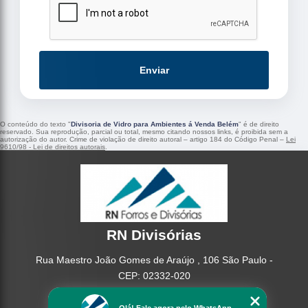
Enviar
O conteúdo do texto "
Divisoria de Vidro para Ambientes á Venda Belém
" é de direito
reservado. Sua reprodução, parcial ou total, mesmo citando nossos links, é proibida sem a
autorização do autor. Crime de violação de direito autoral – artigo 184 do Código Penal –
Lei
9610/98 - Lei de direitos autorais
.
RN Divisórias
Rua Maestro João Gomes de Araújo , 106 São Paulo -
CEP: 02332-020
(11) 95362-8265