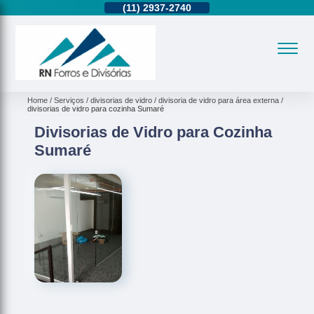
11)
95362-8265
(11)
2937-2740
(11)
95362-8265
Home
Serviços
divisorias de vidro
divisoria de vidro para área externa
divisorias de vidro para cozinha Sumaré
Divisorias de Vidro para Cozinha
Sumaré