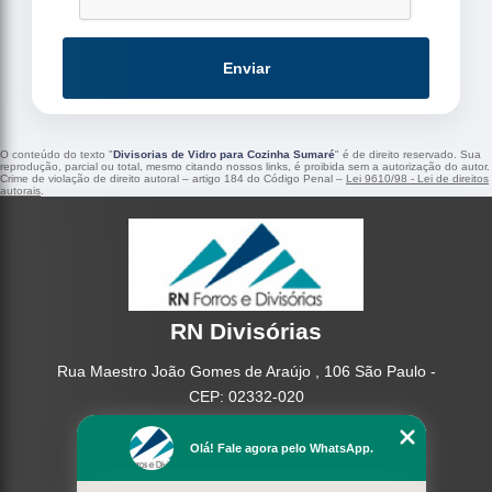
Enviar
O conteúdo do texto "
Divisorias de Vidro para Cozinha Sumaré
" é de direito reservado. Sua
reprodução, parcial ou total, mesmo citando nossos links, é proibida sem a autorização do autor.
Crime de violação de direito autoral – artigo 184 do Código Penal –
Lei 9610/98 - Lei de direitos
autorais
.
RN Divisórias
Rua Maestro João Gomes de Araújo , 106 São Paulo -
CEP: 02332-020
(11) 95362-8265
Olá! Fale agora pelo WhatsApp.
(11) 2937-2740