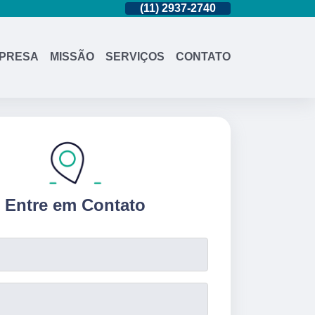
(11)
95362-8265
(11)
2937-2740
(11)
95362-8
PRESA
MISSÃO
SERVIÇOS
CONTATO
Entre em Contato