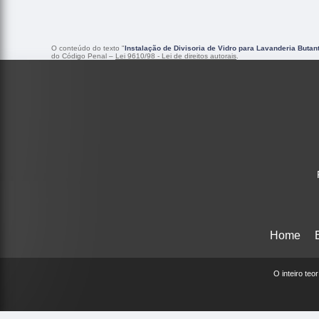
O conteúdo do texto "
Instalação de Divisoria de Vidro para Lavanderia Butan
do Código Penal –
Lei 9610/98 - Lei de direitos autorais
.
Home
O inteiro teo