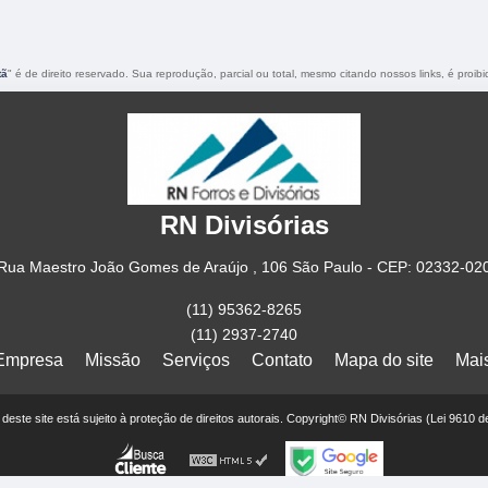
tã
" é de direito reservado. Sua reprodução, parcial ou total, mesmo citando nossos links, é proibi
RN Divisórias
Rua Maestro João Gomes de Araújo , 106 São Paulo - CEP: 02332-02
(11) 95362-8265
(11) 2937-2740
Empresa
Missão
Serviços
Contato
Mapa do site
Mai
r deste site está sujeito à proteção de direitos autorais. Copyright© RN Divisórias (Lei 9610 