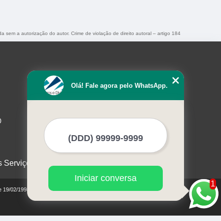
da sem a autorização do autor. Crime de violação de direito autoral – artigo 184
Olá! Fale agora pelo WhatsApp.
0
s Serviços
Iniciar conversa
1
de 19/02/1998)