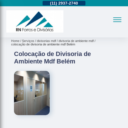
11)
95362-8265
(11)
2937-2740
(11)
95362-8265
Home
Serviços
divisorias mdf
divisoria de ambiente mdf
colocação de divisoria de ambiente mdf Belém
Colocação de Divisoria de
Ambiente Mdf Belém