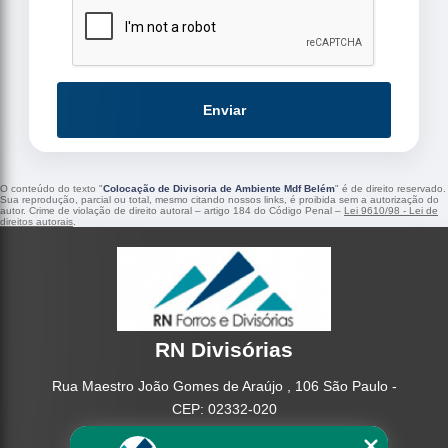
Enviar
O conteúdo do texto "
Colocação de Divisoria de Ambiente Mdf Belém
" é de direito reservado.
Sua reprodução, parcial ou total, mesmo citando nossos links, é proibida sem a autorização do
autor. Crime de violação de direito autoral – artigo 184 do Código Penal –
Lei 9610/98 - Lei de
direitos autorais
.
RN Divisórias
Rua Maestro João Gomes de Araújo , 106 São Paulo -
CEP: 02332-020
(11) 95362-8265