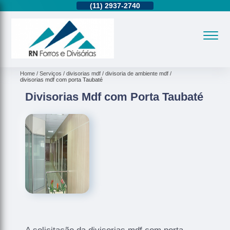
11)
95362-8265
(11)
2937-2740
(11)
95362-8265
Home
Serviços
divisorias mdf
divisoria de ambiente mdf
divisorias mdf com porta Taubaté
Divisorias Mdf com Porta Taubaté