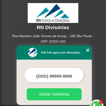
RN Divisórias
Rua Maestro João Gomes de Araújo , 106 São Paulo -
CEP: 02332-020
(11) 95362-8265
Olá! Fale agora pelo WhatsApp.
(11) 2937-2740
Home
Empresa
Missão
Serviços
Contato
Mapa do site
Iniciar conversa
Mais Serviços
1