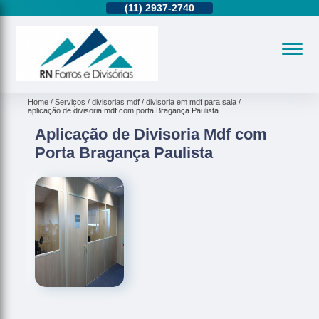
11)
95362-8265
(11)
2937-2740
(11)
95362-8265
Home
Serviços
divisorias mdf
divisoria em mdf para sala
aplicação de divisoria mdf com porta Bragança Paulista
Aplicação de Divisoria Mdf com
Porta Bragança Paulista