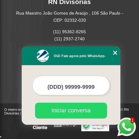
RN Divisórias
Rua Maestro João Gomes de Araújo , 106 São Paulo -
CEP: 02332-020
(11) 95362-8265
(11) 2937-2740
Home
Olá! Fale agora pelo WhatsApp.
Empresa
Missão
Serviços
Contato
Mapa do site
Mais Serviços
Iniciar conversa
O inteiro teor deste site está sujeito à proteção de direitos autorais. Copyright© RN
Divisórias (Lei 9610 de 19/02/1998)
1