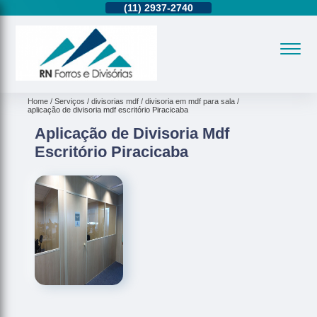
11)
95362-8265
(11)
2937-2740
(11)
95362-8265
Home
Serviços
divisorias mdf
divisoria em mdf para sala
aplicação de divisoria mdf escritório Piracicaba
Aplicação de Divisoria Mdf
Escritório Piracicaba