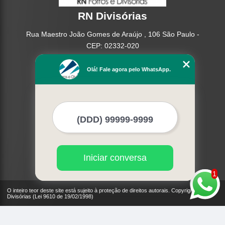
RN Divisórias
Rua Maestro João Gomes de Araújo , 106 São Paulo -
CEP: 02332-020
(11) 95362-8265
Olá! Fale agora pelo WhatsApp.
(11) 2937-2740
Home
Empresa
Missão
Serviços
Contato
Mapa do site
Iniciar conversa
Mais Serviços
1
O inteiro teor deste site está sujeito à proteção de direitos autorais. Copyright© RN
Divisórias (Lei 9610 de 19/02/1998)