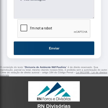
Enviar
O conteúdo do texto "
Divisoria de Ambiente Mdf Paulínia
" é de direito reservado. Sua
reprodução, parcial ou total, mesmo citando nossos links, é proibida sem a autorização do autor.
Crime de violação de direito autoral – artigo 184 do Código Penal –
Lei 9610/98 - Lei de direitos
autorais
.
RN Divisórias