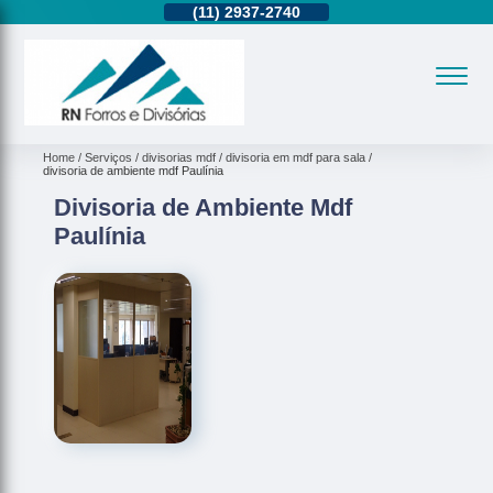
11)
95362-8265
(11)
2937-2740
(11)
95362-8265
Home
Serviços
divisorias mdf
divisoria em mdf para sala
divisoria de ambiente mdf Paulínia
Divisoria de Ambiente Mdf
Paulínia