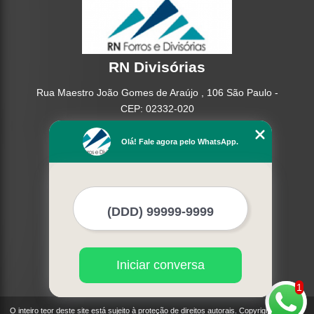
RN Divisórias
Rua Maestro João Gomes de Araújo , 106 São Paulo -
CEP: 02332-020
(11) 95362-8265
Olá! Fale agora pelo WhatsApp.
(11) 2937-2740
Home
Empresa
Missão
Serviços
Contato
Mapa do site
Iniciar conversa
Mais Serviços
1
O inteiro teor deste site está sujeito à proteção de direitos autorais. Copyright© RN