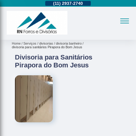
11)
95362-8265
(11)
2937-2740
(11)
95362-8265
Home
Serviços
divisorias
divisoria banheiro
divisoria para sanitários Pirapora do Bom Jesus
Divisoria para Sanitários
Pirapora do Bom Jesus