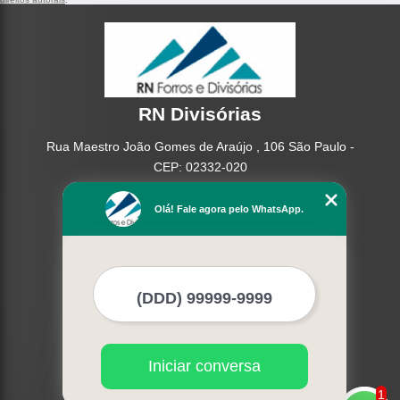
RN Divisórias
Rua Maestro João Gomes de Araújo , 106 São Paulo -
CEP: 02332-020
(11) 95362-8265
Olá! Fale agora pelo WhatsApp.
(11) 2937-2740
Home
Empresa
Missão
Serviços
Contato
Mapa do site
Iniciar conversa
Mais Serviços
1