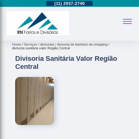
11)
95362-8265
(11)
2937-2740
(11)
95362-8265
Home
Serviços
divisorias
divisoria de banheiro de shopping
divisoria sanitária valor Região Central
Divisoria Sanitária Valor Região
Central