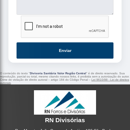
Enviar
O conteúdo do texto "
Divisoria Sanitária Valor Região Central
" é de direito reservado. Sua
reprodução, parcial ou total, mesmo citando nossos links, é proibida sem a autorização do autor.
Crime de violação de direito autoral – artigo 184 do Código Penal –
Lei 9610/98 - Lei de direitos
autorais
.
RN Divisórias