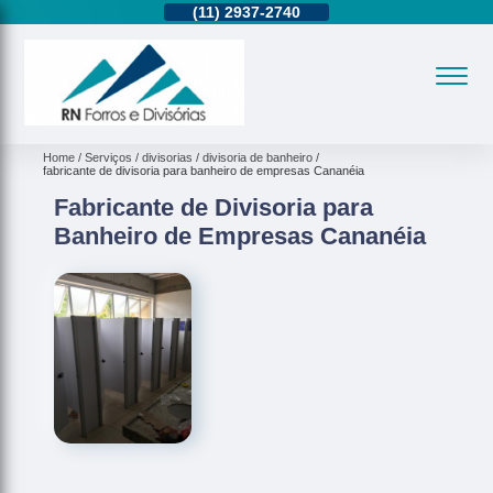
11)
95362-8265
(11)
2937-2740
(11)
95362-8265
Home
Serviços
divisorias
divisoria de banheiro
fabricante de divisoria para banheiro de empresas Cananéia
Fabricante de Divisoria para
Banheiro de Empresas Cananéia