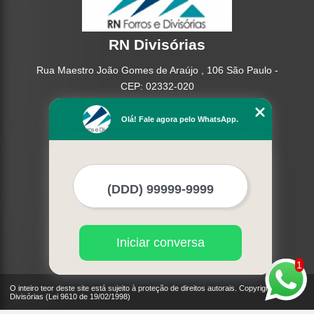
RN Divisórias
Rua Maestro João Gomes de Araújo , 106 São Paulo -
CEP: 02332-020
(11) 95362-8265
Olá! Fale agora pelo WhatsApp.
(11) 2937-2740
Home
Empresa
Missão
Serviços
Contato
Mapa do site
Iniciar conversa
Mais Serviços
1
O inteiro teor deste site está sujeito à proteção de direitos autorais. Copyright© RN
Divisórias (Lei 9610 de 19/02/1998)