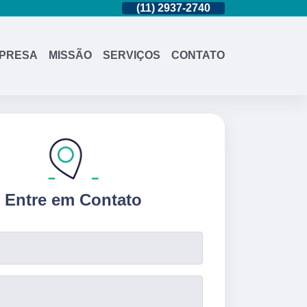
(11)
95362-8265
(11)
2937-2740
(11)
95362-8
PRESA
MISSÃO
SERVIÇOS
CONTATO
Entre em Contato