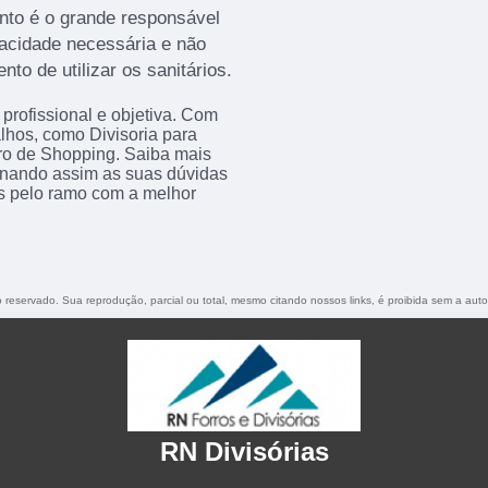
ento é o grande responsável
vacidade necessária e não
o de utilizar os sanitários.
rofissional e objetiva. Com
alhos, como Divisoria para
iro de Shopping. Saiba mais
nando assim as suas dúvidas
os pelo ramo com a melhor
to reservado. Sua reprodução, parcial ou total, mesmo citando nossos links, é proibida sem a auto
RN Divisórias