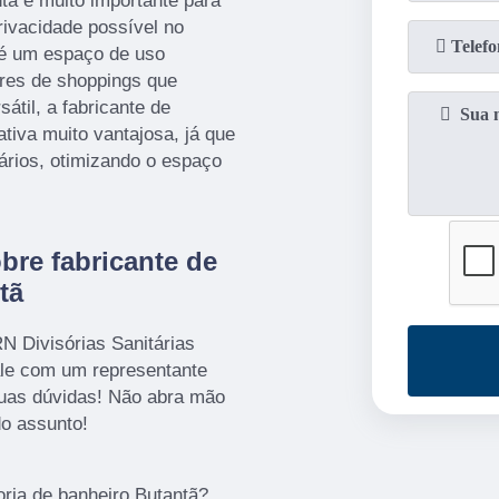
ntã é muito importante para
rivacidade possível no
e é um espaço de uso
ores de shoppings que
átil, a fabricante de
ativa muito vantajosa, já que
tários, otimizando o espaço
re fabricante de
tã
N Divisórias Sanitárias
ale com um representante
 suas dúvidas! Não abra mão
do assunto!
oria de banheiro Butantã?