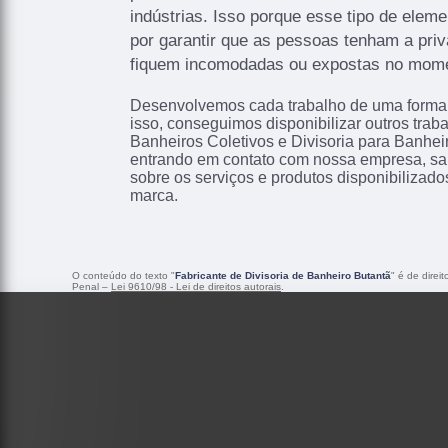
indústrias. Isso porque esse tipo de elem
por garantir que as pessoas tenham a pri
fiquem incomodadas ou expostas no moment
Desenvolvemos cada trabalho de uma forma p
isso, conseguimos disponibilizar outros trab
Banheiros Coletivos e Divisoria para Banhe
entrando em contato com nossa empresa, sa
sobre os serviços e produtos disponibilizad
marca.
O conteúdo do texto "
Fabricante de Divisoria de Banheiro Butantã
" é de direi
Penal –
Lei 9610/98 - Lei de direitos autorais
.