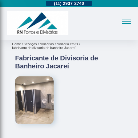
11)
95362-8265
(11)
2937-2740
(11)
95362-8265
Home
Serviços
divisorias
divisoria em ts
fabricante de divisoria de banheiro Jacareí
Fabricante de Divisoria de
Banheiro Jacareí