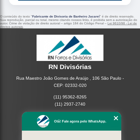
O conteúdo do texto "
Fabricante de Divisoria de Banheiro Jacareí
" é de direito reservado.
Sua reprodução, parcial ou total, mesmo citando nossos links, é proibida sem a autorização do
autor. Crime de violação de direito autoral – artigo 184 do Código Penal –
Lei 9610/98 - Lei de
direitos autorais
.
RN Divisórias
Rua Maestro João Gomes de Araújo , 106 São Paulo -
CEP: 02332-020
(11) 95362-8265
(11) 2937-2740
Home
Olá! Fale agora pelo WhatsApp.
Empresa
Missão
Serviços