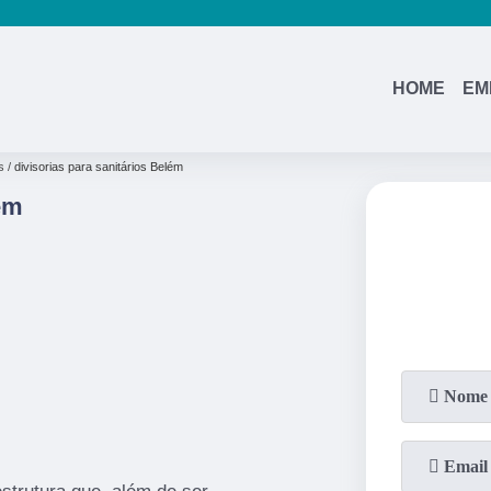
HOME
EM
s
divisorias para sanitários Belém
ém