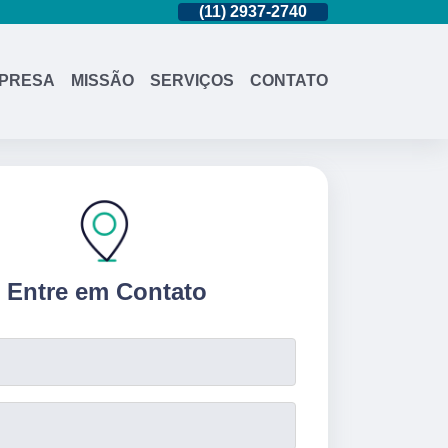
(11)
95362-8265
(11)
2937-2740
(11)
95362-8
PRESA
MISSÃO
SERVIÇOS
CONTATO
Entre em Contato