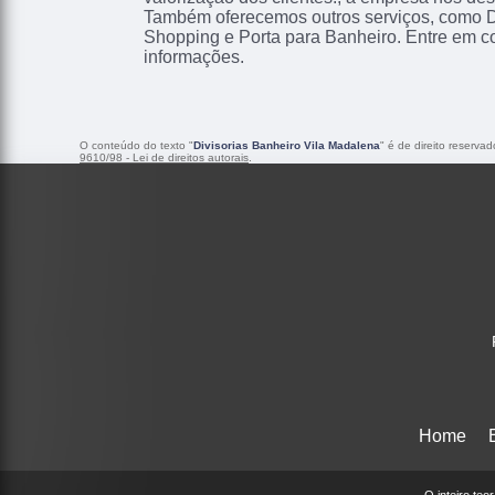
Também oferecemos outros serviços, como D
Shopping e Porta para Banheiro. Entre em c
informações.
O conteúdo do texto "
Divisorias Banheiro Vila Madalena
" é de direito reserva
9610/98 - Lei de direitos autorais
.
Home