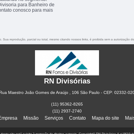
ivisoria para Banheiro de
ontato conosco para mais
do. Sua reprodução, parcial ou total, mesmo citando nossos links, é proibida sem a autorização d
RN Divisórias
Rua Maestro João Gomes de Araújo , 106 São Paulo - CEP: 02332-02
(11) 95362-8265
(11) 2937-2740
Empresa
Missão
Serviços
Contato
Mapa do site
Mai