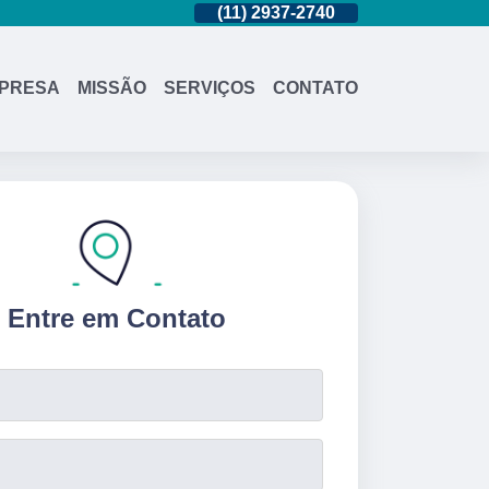
(11)
95362-8265
(11)
2937-2740
(11)
95362-8
PRESA
MISSÃO
SERVIÇOS
CONTATO
Entre em Contato