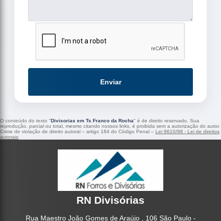
Enviar
O conteúdo do texto "
Divisorias em Ts Franco da Rocha
" é de direito reservado. Sua
reprodução, parcial ou total, mesmo citando nossos links, é proibida sem a autorização do autor.
Crime de violação de direito autoral – artigo 184 do Código Penal –
Lei 9610/98 - Lei de direitos
autorais
.
RN Divisórias
Rua Maestro João Gomes de Araújo , 106 São Paulo -