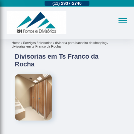
11)
95362-8265
(11)
2937-2740
(11)
95362-8265
Home
Serviços
divisorias
divisoria para banheiro de shopping
divisorias em ts Franco da Rocha
Divisorias em Ts Franco da
Rocha