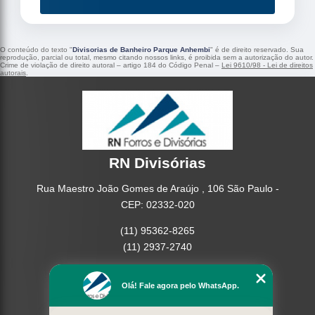
O conteúdo do texto "
Divisorias de Banheiro Parque Anhembi
" é de direito reservado. Sua
reprodução, parcial ou total, mesmo citando nossos links, é proibida sem a autorização do autor.
Crime de violação de direito autoral – artigo 184 do Código Penal –
Lei 9610/98 - Lei de direitos
autorais
.
RN Divisórias
Rua Maestro João Gomes de Araújo , 106 São Paulo -
CEP: 02332-020
(11) 95362-8265
(11) 2937-2740
Home
Olá! Fale agora pelo WhatsApp.
Empresa
Missão