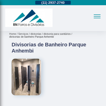
11)
95362-8265
(11)
2937-2740
(11)
95362-8265
Home
Serviços
divisorias
divisoria para sanitários
divisorias de banheiro Parque Anhembi
Divisorias de Banheiro Parque
Anhembi