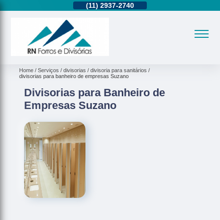
11)
95362-8265
(11)
2937-2740
(11)
95362-8265
Home
Serviços
divisorias
divisoria para sanitários
divisorias para banheiro de empresas Suzano
Divisorias para Banheiro de
Empresas Suzano