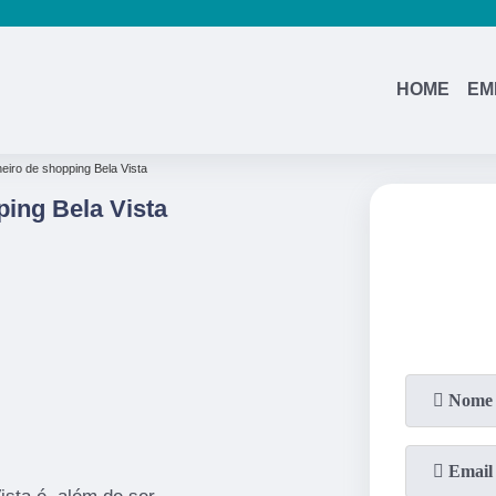
(11)
95362-8265
(11)
2937-2740
HOME
EM
heiro de shopping Bela Vista
ping Bela Vista