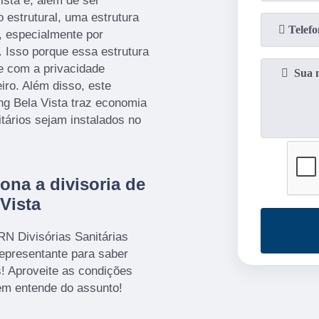
ista é, além de ser
 estrutural, uma estrutura
, especialmente por
. Isso porque essa estrutura
e com a privacidade
iro. Além disso, este
ng Bela Vista traz economia
itários sejam instalados no
.
na a divisoria de
Vista
RN Divisórias Sanitárias
representante para saber
s! Aproveite as condições
em entende do assunto!