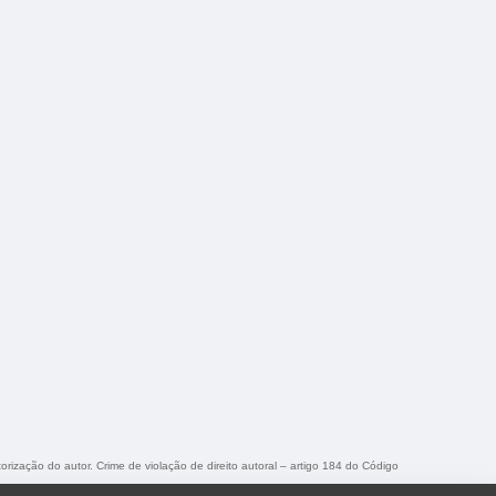
torização do autor. Crime de violação de direito autoral – artigo 184 do Código