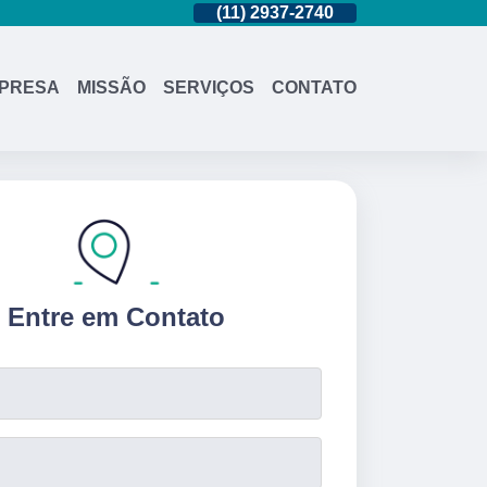
(11)
95362-8265
(11)
2937-2740
(11)
95362-826
PRESA
MISSÃO
SERVIÇOS
CONTATO
Entre em Contato