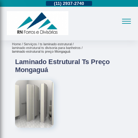
11)
95362-8265
(11)
2937-2740
(11)
95362-8265
Home
Serviços
ts laminado estrutural
laminado estrutural ts divisoria para banheiros
laminado estrutural ts preço Mongaguá
Laminado Estrutural Ts Preço
Mongaguá