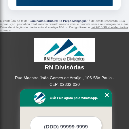
O conteúdo do texto "
Laminado Estrutural Ts Preço Mongaguá
" é de direito reservado. Sua
reprodução, parcial ou total, mesmo citando nossos links, é proibida sem a autorização do autor.
Crime de violação de direito autoral – artigo 184 do Código Penal –
Lei 9610/98 - Lei de direitos
autorais
.
RN Divisórias
Rua Maestro João Gomes de Araújo , 106 São Paulo -
CEP: 02332-020
(11) 95362-8265
Olá! Fale agora pelo WhatsApp.
(11) 2937-2740
Home
Empresa
Missão