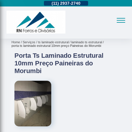
11)
95362-8265
(11)
2937-2740
(11)
95362-8265
Home
Serviços
ts laminado estrutural
laminado ts estrutural
porta ts laminado estrutural 10mm preço Paineiras do Morumbi
Porta Ts Laminado Estrutural
10mm Preço Paineiras do
Morumbi