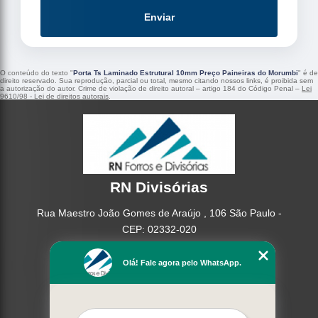
Enviar
O conteúdo do texto "
Porta Ts Laminado Estrutural 10mm Preço Paineiras do Morumbi
" é de
direito reservado. Sua reprodução, parcial ou total, mesmo citando nossos links, é proibida sem
a autorização do autor. Crime de violação de direito autoral – artigo 184 do Código Penal –
Lei
9610/98 - Lei de direitos autorais
.
RN Divisórias
Rua Maestro João Gomes de Araújo , 106 São Paulo -
CEP: 02332-020
(11) 95362-8265
Olá! Fale agora pelo WhatsApp.
(11) 2937-2740
Home
Empresa